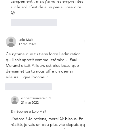
campement , mais j’ai vu les empreintes 
sur le sol, c’est déjà un pas si j’ose dire 
😜
J'aime
Répondre
Lolo Malt
17 mai 2022
Ce rythme que tu tiens force l admiration 
qu il soit sportif comme littéraire… Paul 
Morand disait Ailleurs est plus beau que 
demain et toi tu nous offre un demain 
ailleurs… quel bonheur! 
J'aime
Répondre
vincentsouverain51
21 mai 2022
En réponse à
Lolo Malt
J’adore ! Je retiens, merci 😉 bisous. En 
réalité, je vais un peu plus vite depuis qq 