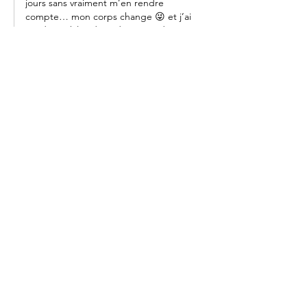
jours sans vraiment m’en rendre 
compte… mon corps change 😜 et j’ai 
perdu 5,6 kilos déjà, donc ça aide. Et 
j’arrive à faire des pauses  »siesta«  en 
plus 🤩 
J'aime
Répondre
olivier
17 mai 2022
Déjà 25 jours... mais on ne se lasse pas une 
seconde de tes récits. 
Prends soin de toi mon poulet! 
J'aime
Répondre
vincentsouverain51
21 mai 2022
En réponse à
olivier
Merci mon canard 🤩 ça fait plaisir à 
recevoir ! Je pense beaucoup de vous 