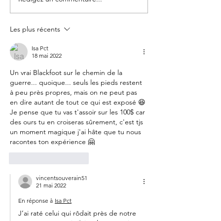
Day 130 PCT : Glacier Peak
Day 129 PCT : Fir
Wilderness - km 4111
Pass - Milk Creek 
Les plus récents
Isa Pct
18 mai 2022
Un vrai Blackfoot sur le chemin de la 
guerre... quoique... seuls les pieds restent 
à peu près propres, mais on ne peut pas 
en dire autant de tout ce qui est exposé 😆
Je pense que tu vas t'assoir sur les 100$ car 
des ours tu en croiseras sûrement, c'est tjs 
un moment magique j'ai hâte que tu nous 
racontes ton expérience 🤗
J'aime
Répondre
vincentsouverain51
21 mai 2022
En réponse à
Isa Pct
J’ai raté celui qui rôdait près de notre 