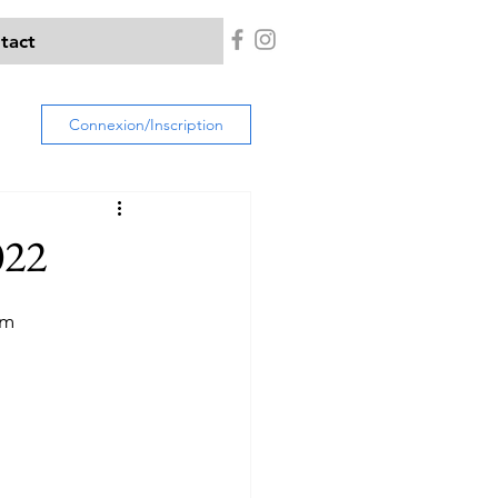
tact
Connexion/Inscription
022
km