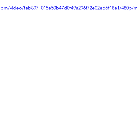
ic.com/video/feb897_015e50b47d0f49a296f72e02ed6f18e1/480p/