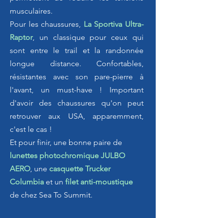
musculaires.
Pour les chaussures,
La Sportiva Ultra-
Raptor
, un classique pour ceux qui
sont entre le trail et la randonnée
longue distance. Confortables,
résistantes avec son pare-pierre à
l'avant, un must-have ! Important
d'avoir des chaussures qu'on peut
retrouver aux USA, apparemment,
c'est le cas !
Et pour finir, une bonne paire de
lunettes photochromique JULBO
AERO
, une
casquette Trucker
Columbia
et un
filet anti-moustique
de chez Sea To Summit.