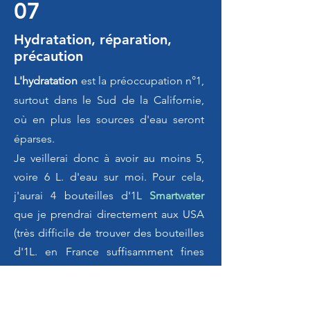
07
Hydratation, réparation,
précaution
L'hydratation
est la préoccupation n°1,
surtout dans le Sud de la Californie,
où en plus les sources d'eau seront
éparses.
Je veillerai donc à avoir au moins 5,
voire 6 L. d'eau sur moi. Pour cela,
j'aurai 4 bouteilles d'1L
Smartwater
que je prendrai directement aux USA
(très difficile de trouver des bouteilles
d'1L. en France suffisamment fines
pour rentrer dans les poches à eau) et
je remplirai ma poche à
filtre
KATADYN 3L
. Le filtre est