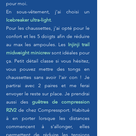
pour moi.
En sous-vêtement, j'ai choisi un
Icebreaker ultra-light
.
Pour les chaussettes, j'ai opté pour le
confort et les 5 doigts afin de réduire
au max les ampoules. Les
Injinji trail
midweight minicrew
sont idéales pour
ça. Petit détail classe si vous hésitez,
vous pouvez mettre des tongs en
chaussettes sans avoir l'air con ! Je
partirai avec 2 paires et me ferai
envoyer le reste sur place. Je prendrai
aussi des
guêtres de compression
R2V2
de chez Compressport. Habitué
à en porter lorsque les distances
commencent à s'allonger, elles
permettent de réduire les tensions