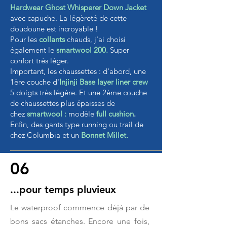
Hardwear Ghost Whisperer Down Jacket
avec capuche. La légèreté de cette
doudoune est incroyable !
Pour les
collants
chauds, j'ai choisi
également le
smartwool 200
.
Super
confort très léger.
Important, les chaussettes : d'abord, une
1ère couche d'
I
njinji Base layer liner crew
5 doigts très légère. Et une 2ème couche
de chaussettes plus épaisses de
chez
smartwool
:
modèle
full cushion
.
Enfin, des gants type running ou trail de
chez Columbia et un
Bonnet Millet.
06
...pour temps pluvieux
Le waterproof commence déjà par de
bons sacs étanches. Encore une fois,