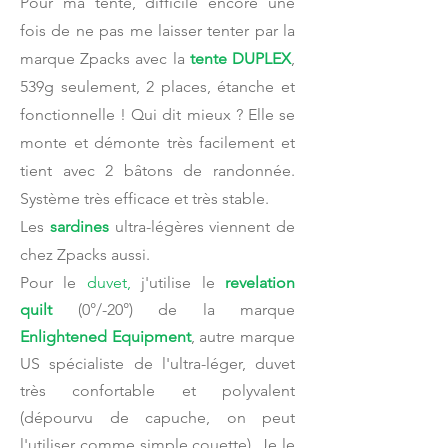
Pour ma tente, difficile encore une
fois de ne pas me laisser tenter par la
marque Zpacks avec la
tente DUPLEX
,
539g seulement, 2 places, étanche et
fonctionnelle ! Qui dit mieux ? Elle se
monte et démonte très facilement et
tient avec 2 bâtons de randonnée.
Système très efficace et très stable.
Les
sardines
ultra-légères viennent de
chez Zpacks aussi.
Pour le
duvet,
j'utilise
le
revelation
quilt
(0°/-20°) de la marque
Enlightened Equipment
, autre marque
US spécialiste de l'ultra-léger, duvet
très confortable et polyvalent
(dépourvu de capuche, on peut
l'utiliser comme simple couette). Je le