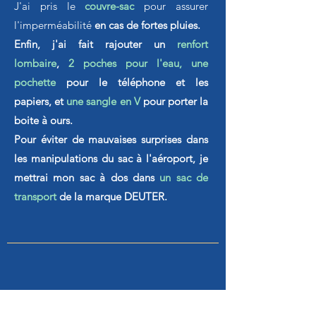
J'ai pris le
couvre-sac
pour assurer
l'imperméabilité
en cas de fortes pluies.
Enfin, j'ai fait rajouter un
renfort
lombaire
,
2 poches pour l'eau,
une
pochette
pour le téléphone et les
papiers, et
une sangle en V
pour porter la
boite à ours.
Pour éviter de mauvaises surprises dans
les manipulations du sac à l'aéroport, je
mettrai mon sac à dos dans
un sac de
transport
de la marque DEUTER.