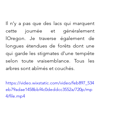
Il n’y a pas que des lacs qui marquent 
cette journée et généralement 
lOregon. Je traverse également de 
longues étendues de forêts dont une 
qui garde les stigmates d’une tempête 
selon toute vraisemblance. Tous les 
arbres sont abîmés et couchés. 
https://video.wixstatic.com/video/feb897_534
eb79adae1458bbf4c0deddcc3552a/720p/mp
4/file.mp4