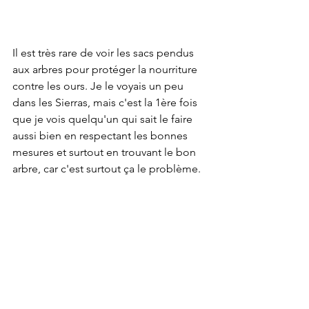
Il est très rare de voir les sacs pendus 
aux arbres pour protéger la nourriture 
contre les ours. Je le voyais un peu 
dans les Sierras, mais c'est la 1ère fois 
que je vois quelqu'un qui sait le faire 
aussi bien en respectant les bonnes 
mesures et surtout en trouvant le bon 
arbre, car c'est surtout ça le problème. 
Sur le papier, le principe est intéressant 
voire nécessaire mais dans la réalité, 
trouver des arbres qui permettent 
l'inaccessibilité du sac aux ours est 
quasiment impossible.
En réalité, lorsqu'on voit les premiers 
ours, on comprend rapidement qu'ils 
sont trop trouillards pour venir vous 