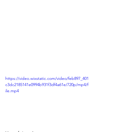
https://video.wixstatic.com/video/feb897_401
c3dc2185141e0994b931f3df4a61e/720p/mp4/f
ile.mp4