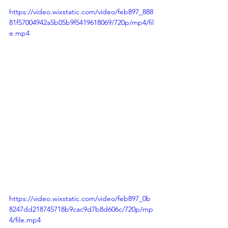
https://video.wixstatic.com/video/feb897_888
81f57004942a5b05b9f5419618069/720p/mp4/fil
e.mp4
https://video.wixstatic.com/video/feb897_0b
8247dd218745718b9cac9d7b8d606c/720p/mp
4/file.mp4