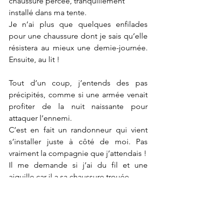
chaussure percée, tranquillement 
installé dans ma tente. 
Je n’ai plus que quelques enfilades 
pour une chaussure dont je sais qu’elle 
résistera au mieux une demie-journée. 
Ensuite, au lit ! 
Tout d’un coup, j’entends des pas 
précipités, comme si une armée venait 
profiter de la nuit naissante pour 
attaquer l’ennemi.
C’est en fait un randonneur qui vient 
s’installer juste à côté de moi. Pas 
vraiment la compagnie que j’attendais !
Il me demande si j’ai du fil et une 
aiguille car il a sa chaussure trouée. 
Je sors ma tête de la tente et le 
dévisage ébahi en me demandant si je 
ne suis pas dans un univers parallèle 