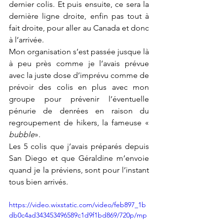
dernier colis. Et puis ensuite, ce sera la 
dernière ligne droite, enfin pas tout à 
fait droite, pour aller au Canada et donc 
à l’arrivée. 
Mon organisation s’est passée jusque là 
à peu près comme je l’avais prévue 
avec la juste dose d’imprévu comme de 
prévoir des colis en plus avec mon 
groupe pour prévenir l’éventuelle 
pénurie de denrées en raison du 
regroupement de hikers, la fameuse « 
bubble
». 
Les 5 colis que j’avais préparés depuis 
San Diego et que Géraldine m’envoie 
quand je la préviens, sont pour l’instant 
tous bien arrivés. 
https://video.wixstatic.com/video/feb897_1b
db0c4ad343453496589c1d9f1bd869/720p/mp