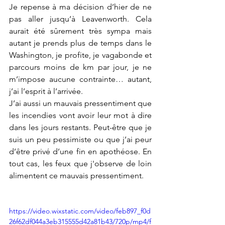
Je repense à ma décision d’hier de ne 
pas aller jusqu’à Leavenworth. Cela 
aurait été sûrement très sympa mais 
autant je prends plus de temps dans le 
Washington, je profite, je vagabonde et 
parcours moins de km par jour, je ne 
m’impose aucune contrainte… autant, 
j’ai l’esprit à l’arrivée.
J’ai aussi un mauvais pressentiment que 
les incendies vont avoir leur mot à dire 
dans les jours restants. Peut-être que je 
suis un peu pessimiste ou que j’ai peur 
d’être privé d’une fin en apothéose. En 
tout cas, les feux que j'observe de loin 
alimentent ce mauvais pressentiment.
https://video.wixstatic.com/video/feb897_f0d
26f62df044a3eb315555d42a81b43/720p/mp4/f