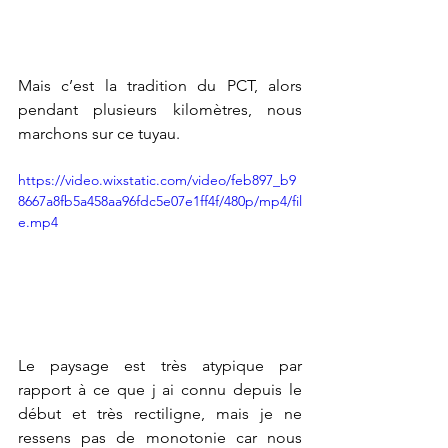
Mais c’est la tradition du PCT, alors 
pendant plusieurs kilomètres, nous 
marchons sur ce tuyau. 
https://video.wixstatic.com/video/feb897_b9
8667a8fb5a458aa96fdc5e07e1ff4f/480p/mp4/fil
e.mp4
Le paysage est très atypique par 
rapport à ce que j ai connu depuis le 
début et très rectiligne, mais je ne 
ressens pas de monotonie car nous 