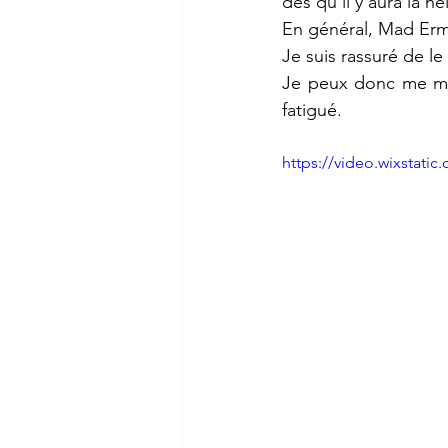
des qu’il y aura la ne
En général, Mad Ermi
Je suis rassuré de le
Je peux donc me mett
fatigué.
https://video.wixstat