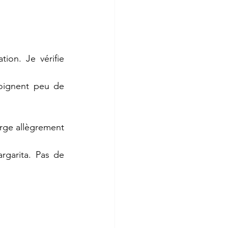
ion. Je vérifie 
oignent peu de 
rge allègrement 
garita. Pas de 