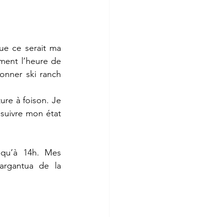
ue ce serait ma 
ment l’heure de 
nner ski ranch 
ure à foison. Je 
suivre mon état 
squ’à 14h. Mes 
rgantua de la 