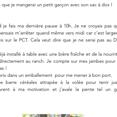
le que je mangerai un petit garçon avec son sac à dos ! 
d je fais ma dernière pause à 10h. Je ne croyais pas q
pensais m’arrêter quand même vers midi car c’est large
s sur le PCT. Cela veut dire que je ne serai pas au Do
jà installé à table avec une bière fraîche et de la nourrit
r directement au ranch. Je compte sur mes jambes pour 
as ! 
pris dans un emballement  pour me mener à bon port. 
e barre céréales attrapée à la volée pour tenir ju
ent à ma motivation et j’avale la pente tel un ga