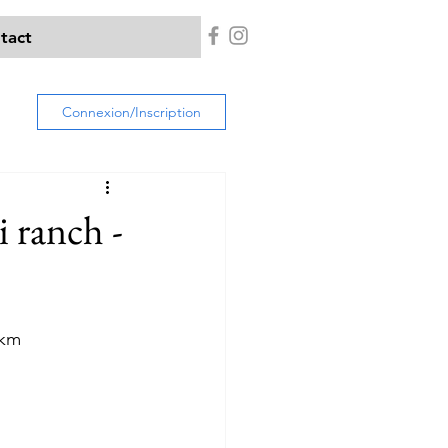
tact
Connexion/Inscription
 ranch -
 km