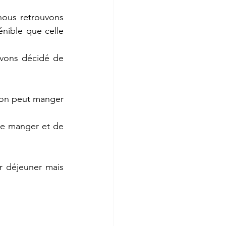
nous retrouvons 
nible que celle 
vons décidé de 
’on peut manger 
de manger et de 
r déjeuner mais 