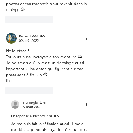
photos et tes ressentis pour revenir dans le 
timing !😜
J'aime
Répondre
Richard PRADES
09 août 2022
Hello Vince !
Toujours aussi incroyable ton aventure 😀
Je ne savais qu’il y avait un décalage aussi 
important… les dates qui figurent sur tes 
posts sont à fin juin 😯
Bises
J'aime
Répondre
jeromeglantzlen
09 août 2022
En réponse à
Richard PRADES
Je me suis fait la réflexion aussi, 1 mois 
de décalage horaire, ça doit être un des 