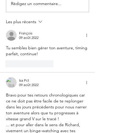
Rédigez un commentaire...
Day 130 PCT : Glacier Peak
Day 129 PCT : Fir
Wilderness - km 4111
Pass - Milk Creek 
Les plus récents
François
09 août 2022
Tu sembles bien gérer ton aventure, timing 
parfait, continue! 
J'aime
Répondre
Isa Pct
09 août 2022
Bravo pour tes retours chronologiques car 
ce ne doit pas être facile de te replonger 
dans les jours précédents pour nous narrer 
ton aventure alors que tu progresses à 
vitesse grand V sur le tracé ! 
... et pour aller dans le sens de Richard, 
vivement un binge-watching avec tes 