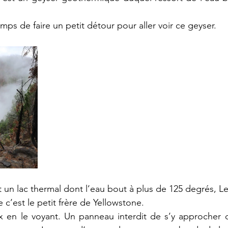
ps de faire un petit détour pour aller voir ce geyser.
t un lac thermal dont l’eau bout à plus de 125 degrés, Le
c’est le petit frère de Yellowstone.
en le voyant. Un panneau interdit de s’y approcher de