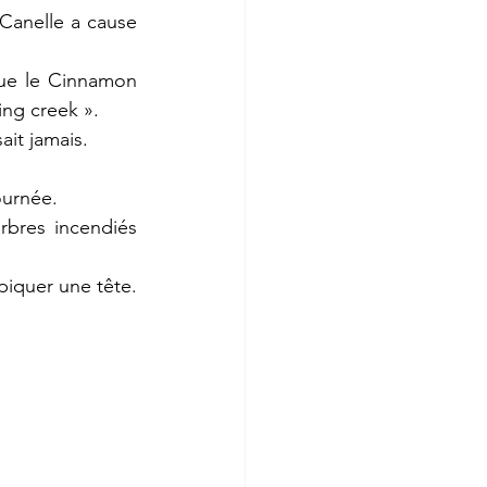
Canelle a cause 
ue le Cinnamon 
ing creek ».
it jamais.
ournée.
bres incendiés 
piquer une tête. 