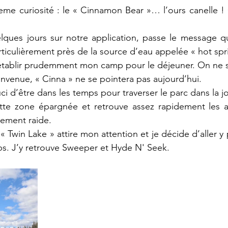
eme curiosité : le « Cinnamon Bear »… l’ours canelle ! 
elques jours sur notre application, passe le message q
rticulièrement près de la source d’eau appelée « hot spr
établir prudemment mon camp pour le déjeuner. On ne sa
nvenue, « Cinna » ne se pointera pas aujourd’hui. 
ci d’être dans les temps pour traverser le parc dans la j
tte zone épargnée et retrouve assez rapidement les ar
vement raide.
« Twin Lake » attire mon attention et je décide d’aller y 
ps. J’y retrouve Sweeper et Hyde N' Seek. 