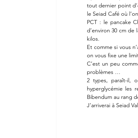
tout dernier point d
le Seiad Café où l’o
PCT : le pancake Ch
d’environ 30 cm de l
kilos. 
Et comme si vous n’a
on vous fixe une limi
C’est un peu comme l
problèmes … 
2 types, paraît-il,
hyperglycémie les r
Bibendum au rang de
J’arriverai à Seiad 