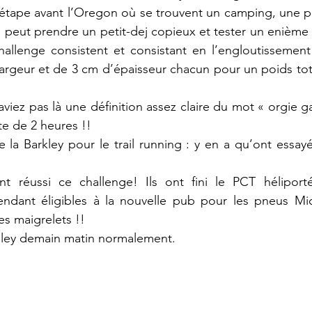
’étape avant l’Oregon où se trouvent un camping, une pet
n peut prendre un petit-dej copieux et tester un enième c
allenge consistent et consistant en l’engloutissement
argeur et de 3 cm d’épaisseur chacun pour un poids tot
viez pas là une définition assez claire du mot « orgie g
te de 2 heures !! 
a Barkley pour le trail running : y en a qu’ont essayé,
 ont réussi ce challenge! Ils ont fini le PCT héliport
endant éligibles à la nouvelle pub pour les pneus Mich
s maigrelets !!
Valley demain matin normalement. 